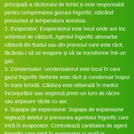
principală a răcitorului de lichid și este responsabil
pentru comprimarea gazului frigorific, ridicând
presiunea și temperatura acestuia.
2. Evaporator: Evaporatorul este locul unde are loc
schimbul de căldură. Agentul frigorific absoarbe
căldură din fluidul sau din procesul care este răcit,
făcându-l să se evapore și să se transforme într-un
gaz.
3. Condensator: condensatorul este locul în care
gazul frigorific fierbinte este răcit și condensat înapoi
în stare lichidă. Căldura este eliberată în mediul
înconjurător sau respinsă printr-un turn de răcire
sau aripioare răcite cu aer.
4. Supapa de expansiune: Supapa de expansiune
reglează debitul și presiunea agentului frigorific care
intră în evaporator. Controlează cantitatea de agent
frigorific care intră în evaporator și ajută la