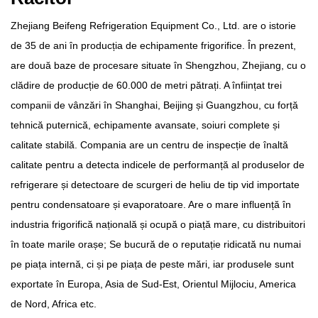
Zhejiang Beifeng Refrigeration Equipment Co., Ltd. are o istorie
de 35 de ani în producția de echipamente frigorifice. În prezent,
are două baze de procesare situate în Shengzhou, Zhejiang, cu o
clădire de producție de 60.000 de metri pătrați. A înființat trei
companii de vânzări în Shanghai, Beijing și Guangzhou, cu forță
tehnică puternică, echipamente avansate, soiuri complete și
calitate stabilă. Compania are un centru de inspecție de înaltă
calitate pentru a detecta indicele de performanță al produselor de
refrigerare și detectoare de scurgeri de heliu de tip vid importate
pentru condensatoare și evaporatoare. Are o mare influență în
industria frigorifică națională și ocupă o piață mare, cu distribuitori
în toate marile orașe; Se bucură de o reputație ridicată nu numai
pe piața internă, ci și pe piața de peste mări, iar produsele sunt
exportate în Europa, Asia de Sud-Est, Orientul Mijlociu, America
de Nord, Africa etc.