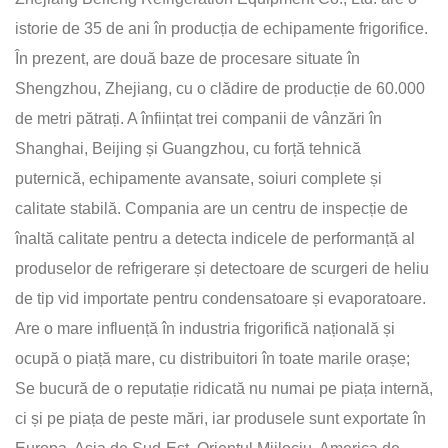
istorie de 35 de ani în producția de echipamente frigorifice.
În prezent, are două baze de procesare situate în
Shengzhou, Zhejiang, cu o clădire de producție de 60.000
de metri pătrați. A înființat trei companii de vânzări în
Shanghai, Beijing și Guangzhou, cu forță tehnică
puternică, echipamente avansate, soiuri complete și
calitate stabilă. Compania are un centru de inspecție de
înaltă calitate pentru a detecta indicele de performanță al
produselor de refrigerare și detectoare de scurgeri de heliu
de tip vid importate pentru condensatoare și evaporatoare.
Are o mare influență în industria frigorifică națională și
ocupă o piață mare, cu distribuitori în toate marile orașe;
Se bucură de o reputație ridicată nu numai pe piața internă,
ci și pe piața de peste mări, iar produsele sunt exportate în