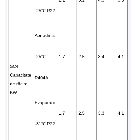
2.1
3.2
4.3
5.3
6
-25℃ R22
Aer admis
-25℃
1.7
2.5
3.4
4.1
5
SC4
Capacitate
R404A
de răcire
KW
Evaporare
1.7
2.5
3.3
4.1
5
-31℃ R22