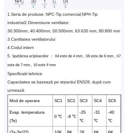
1.Seria de produse: NPC-Tip comercial;NPH-Tip
industrial2.Dimensiune ventilator:
30:300mm; 40:400mm; 50:500mm; 63:630 mm; 80:800 mm
3.Cantitatea ventilatorului
4.Codul intern
5.
：
,
,
Spațierea aripioarelor
04 este de 4 mm
06 este de 6 mm
07
,
este de 7 mm
10 este 9 mm
Specificatii tehnice
Capacitatea se bazează pe stșiardul EN328, după cum
urmează:
Mod de operare
SC1
SC2
SC3
SC4
SC5
Evap. temperatura
-25
-31
-40
0 ℃
-8 ℃
(Te)
℃
℃
℃
(Ta-Te)TD
10K
8K
7K
6K
6K