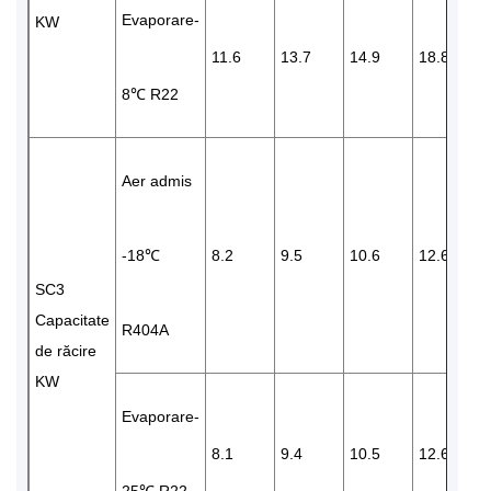
Evaporare-
KW
11.6
13.7
14.9
18.8
8℃ R22
Aer admis
-18℃
8.2
9.5
10.6
12.6
SC3
Capacitate
R404A
de răcire
KW
Evaporare-
8.1
9.4
10.5
12.6