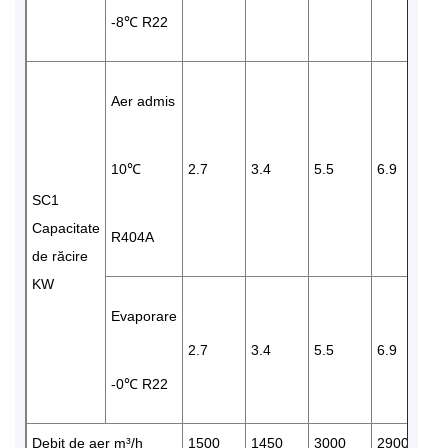
-8℃ R22
Aer admis
10℃
2.7
3.4
5.5
6.9
8
SC1
Capacitate
R404A
de răcire
KW
Evaporare
2.7
3.4
5.5
6.9
8
-0℃ R22
Debit de aer m³/h
1500
1450
3000
2900
2