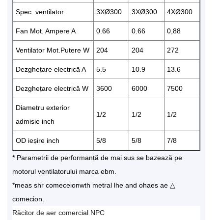
Spec. ventilator.
3XØ300
3XØ300
4XØ300
Fan Mot. Ampere A
0.66
0.66
0,88
Ventilator Mot.Putere W
204
204
272
Dezghețare electrică A
5.5
10.9
13.6
Dezghețare electrică W
3600
6000
7500
Diametru exterior
1/2
1/2
1/2
admisie inch
OD ieșire inch
5/8
5/8
7/8
* Parametrii de performanță de mai sus se bazează pe
motorul ventilatorului marca ebm.
*meas shr comeceionwth metral lhe and ohaes ae △
comecion.
Răcitor de aer comercial NPC