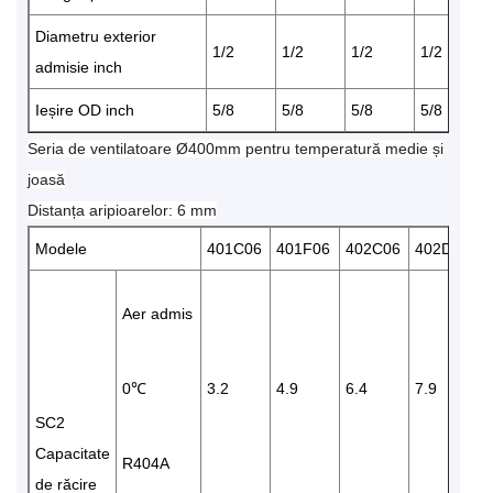
Diametru exterior
1/2
1/2
1/2
1/2
admisie inch
Ieșire OD inch
5/8
5/8
5/8
5/8
Seria de ventilatoare Ø400mm pentru temperatură medie și
joasă
Distanța aripioarelor: 6 mm
Modele
401C06
401F06
402C06
402D06
Aer admis
0℃
3.2
4.9
6.4
7.9
9
SC2
Capacitate
R404A
de răcire