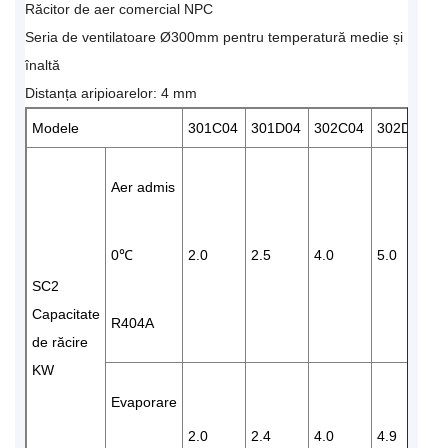
Răcitor de aer comercial NPC
Seria de ventilatoare Ø300mm pentru temperatură medie și
înaltă
Distanța aripioarelor: 4 mm
Modele
301C04
301D04
302C04
302D04
Aer admis
0℃
2.0
2.5
4.0
5.0
5
SC2
Capacitate
R404A
de răcire
KW
Evaporare
2.0
2.4
4.0
4.9
5