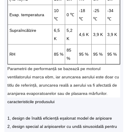
10
-18
-25
-34
Evap. temperatura
0 ℃
℃
℃
℃
℃
Supraîncălzire
6,5
5,2
4,6 K
3,9 K
3,9 K
K
K
85
RH
85 %
95 %
95 %
95 %
%
Parametrii de performanță se bazează pe motorul
ventilatorului marca ebm, iar aruncarea aerului este doar cu
titlu de referință, aruncarea reală a aerului va fi afectată de
aranjarea evaporatoarelor sau de plasarea mărfurilor.
caracteristicile produsului
1, design de înaltă eficiență eșalonat model de aripioare
2, design special al aripioarelor cu undă sinusoidală pentru