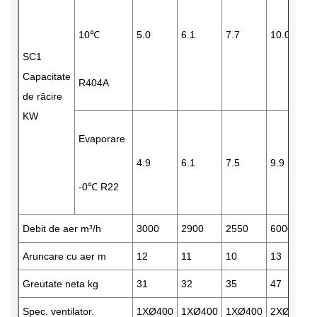
10℃
5.0
6.1
7.7
10.0
SC1
Capacitate
R404A
de răcire
KW
Evaporare
4.9
6.1
7.5
9.9
-0℃ R22
Debit de aer m³/h
3000
2900
2550
6000
Aruncare cu aer m
12
11
10
13
Greutate neta kg
31
32
35
47
Spec. ventilator.
1XØ400
1XØ400
1XØ400
2XØ400