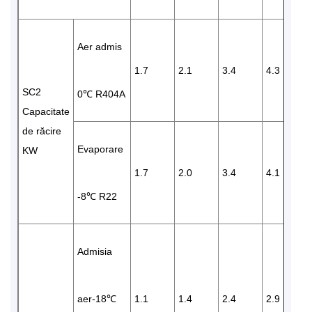
Aer admis
1.7
2.1
3.4
4.3
SC2
0℃ R404A
Capacitate
de răcire
Evaporare
KW
1.7
2.0
3.4
4.1
-8℃ R22
Admisia
aer-18℃
1.1
1.4
2.4
2.9