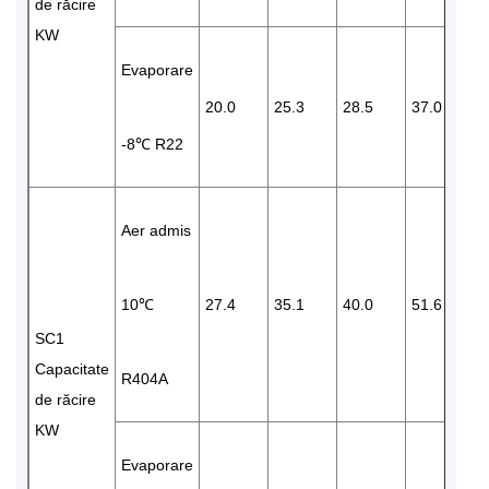
de răcire
KW
Evaporare
20.0
25.3
28.5
37.0
4
-8℃ R22
Aer admis
10℃
27.4
35.1
40.0
51.6
5
SC1
Capacitate
R404A
de răcire
KW
Evaporare