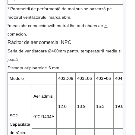
* Parametrii de performanță de mai sus se bazează pe
motorul ventilatorului marca ebm.
*meas shr comeceionwth metral lhe and ohaes ae △
comecion.
Răcitor de aer comercial NPC
Seria de ventilatoare Ø400mm pentru temperatură medie și
joasă
Distanța aripioarelor: 6 mm
Modele
403D06
403E06
403F06
404F06
Aer admis
12.0
13.9
15.3
19.0
SC2
0℃ R404A
Capacitate
de răcire