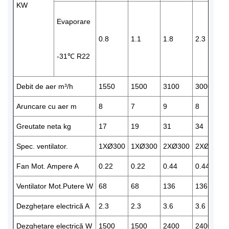
KW
Evaporare
0.8
1.1
1.8
2.3
-31℃ R22
Debit de aer m³/h
1550
1500
3100
3000
Aruncare cu aer m
8
7
9
8
Greutate neta kg
17
19
31
34
Spec. ventilator.
1XØ300
1XØ300
2XØ300
2XØ300
Fan Mot. Ampere A
0.22
0.22
0.44
0.44
Ventilator Mot.Putere W
68
68
136
136
Dezghețare electrică A
2.3
2.3
3.6
3.6
Dezghețare electrică W
1500
1500
2400
2400