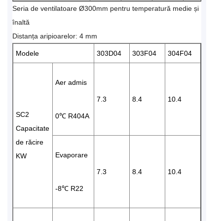
Seria de ventilatoare Ø300mm pentru temperatură medie și
înaltă
Distanța aripioarelor: 4 mm
Modele
303D04
303F04
304F04
Aer admis
7.3
8.4
10.4
SC2
0℃ R404A
Capacitate
de răcire
Evaporare
KW
7.3
8.4
10.4
-8℃ R22