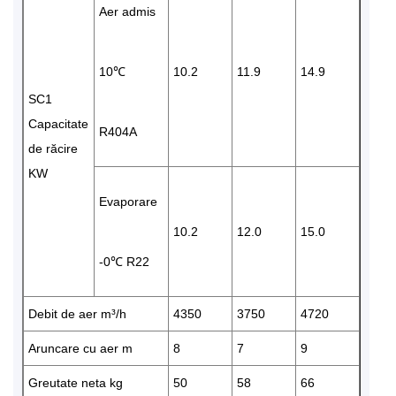
Aer admis
10℃
10.2
11.9
14.9
SC1
Capacitate
R404A
de răcire
KW
Evaporare
10.2
12.0
15.0
-0℃ R22
Debit de aer m³/h
4350
3750
4720
Aruncare cu aer m
8
7
9
Greutate neta kg
50
58
66