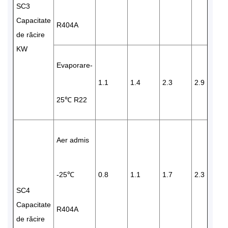
SC3
Capacitate
R404A
de răcire
KW
Evaporare-
1.1
1.4
2.3
2.9
25℃ R22
Aer admis
-25℃
0.8
1.1
1.7
2.3
SC4
Capacitate
R404A
de răcire