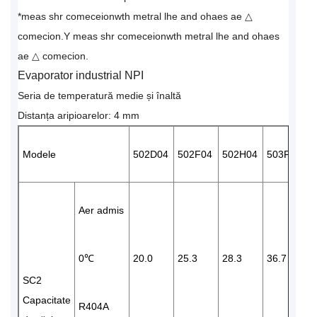
*meas shr comeceionwth metral lhe and ohaes ae △
comecion.Y meas shr comeceionwth metral lhe and ohaes
ae △ comecion.
Evaporator industrial NPI
Seria de temperatură medie și înaltă
Distanța aripioarelor: 4 mm
Modele
502D04
502F04
502H04
503F04
Aer admis
0℃
20.0
25.3
28.3
36.7
4
SC2
Capacitate
R404A