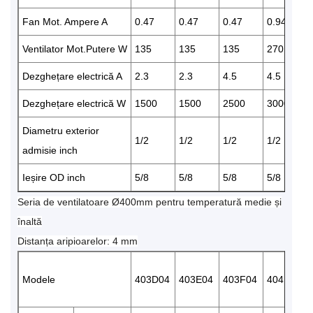
Fan Mot. Ampere A
0.47
0.47
0.47
0.94
Ventilator Mot.Putere W
135
135
135
270
Dezghețare electrică A
2.3
2.3
4.5
4.5
Dezghețare electrică W
1500
1500
2500
3000
Diametru exterior
1/2
1/2
1/2
1/2
admisie inch
Ieșire OD inch
5/8
5/8
5/8
5/8
Seria de ventilatoare Ø400mm pentru temperatură medie și
înaltă
Distanța aripioarelor: 4 mm
Modele
403D04
403E04
403F04
404E04