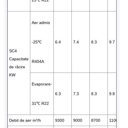
25℃ R22
Aer admis
-25℃
6.4
7.4
8.3
9.7
SC4
Capacitate
R404A
de răcire
KW
Evaporare-
6.3
7.3
8.3
9.8
31℃ R22
Debit de aer m³/h
9300
9000
8700
11000