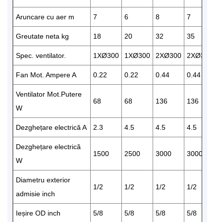
Aruncare cu aer m
7
6
8
7
6
Greutate neta kg
18
20
32
35
3
Spec. ventilator.
1XØ300
1XØ300
2XØ300
2XØ300
Fan Mot. Ampere A
0.22
0.22
0.44
0.44
0
Ventilator Mot.Putere
68
68
136
136
1
W
Dezghețare electrică A
2.3
4.5
4.5
4.5
9
Dezghețare electrică
1500
2500
3000
3000
5
W
Diametru exterior
1/2
1/2
1/2
1/2
1
admisie inch
Ieșire OD inch
5/8
5/8
5/8
5/8
5