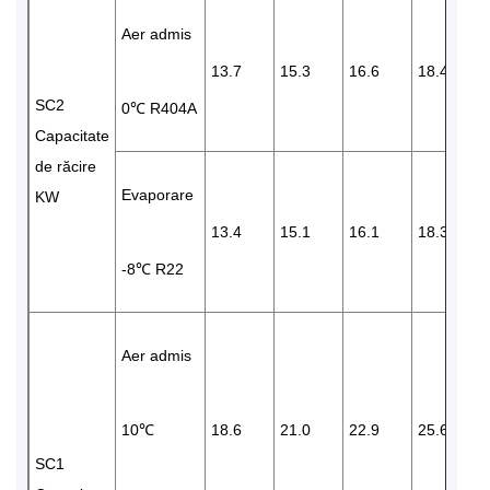
Aer admis
13.7
15.3
16.6
18.4
SC2
0℃ R404A
Capacitate
de răcire
Evaporare
KW
13.4
15.1
16.1
18.3
-8℃ R22
Aer admis
10℃
18.6
21.0
22.9
25.6
SC1