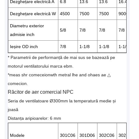
Dezghețare electrică A
6.8
13.6
13.6
16.4
Dezghețare electrică W
4500
7500
7500
9000
Diametru exterior
5/8
7/8
7/8
7/8
admisie inch
Ieșire OD inch
7/8
1-1/8
1-1/8
1-1/8
* Parametrii de performanță de mai sus se bazează pe
motorul ventilatorului marca ebm.
*meas shr comeceionwth metral lhe and ohaes ae △
comecion.
Răcitor de aer comercial NPC
Seria de ventilatoare Ø300mm la temperatură medie și
joasă
Distanța aripioarelor: 6 mm
Modele
301C06
301D06
302C06
302D06