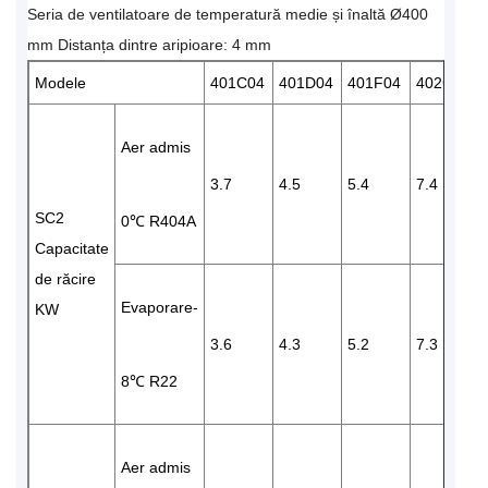
Seria de ventilatoare de temperatură medie și înaltă Ø400
mm Distanța dintre aripioare: 4 mm
Modele
401C04
401D04
401F04
402C04
Aer admis
3.7
4.5
5.4
7.4
SC2
0℃ R404A
Capacitate
de răcire
Evaporare-
KW
3.6
4.3
5.2
7.3
8℃ R22
Aer admis