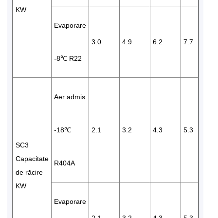
KW
Evaporare
3.0
4.9
6.2
7.7
9
-8℃ R22
Aer admis
-18℃
2.1
3.2
4.3
5.3
6
SC3
Capacitate
R404A
de răcire
KW
Evaporare