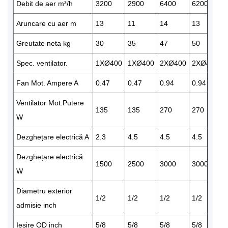
Debit de aer m³/h
3200
2900
6400
6200
5
Aruncare cu aer m
13
11
14
13
1
Greutate neta kg
30
35
47
50
5
Spec. ventilator.
1XØ400
1XØ400
2XØ400
2XØ400
Fan Mot. Ampere A
0.47
0.47
0.94
0.94
0
Ventilator Mot.Putere
135
135
270
270
2
W
Dezghețare electrică A
2.3
4.5
4.5
4.5
9
Dezghețare electrică
1500
2500
3000
3000
5
W
Diametru exterior
1/2
1/2
1/2
1/2
5
admisie inch
Ieșire OD inch
5/8
5/8
5/8
5/8
7