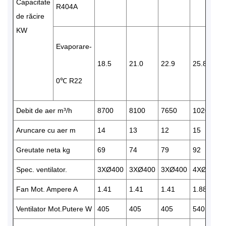
Capacitate
R404A
de răcire
KW
Evaporare-
18.5
21.0
22.9
25.8
0℃ R22
Debit de aer m³/h
8700
8100
7650
10200
Aruncare cu aer m
14
13
12
15
Greutate neta kg
69
74
79
92
Spec. ventilator.
3XØ400
3XØ400
3XØ400
4XØ400
Fan Mot. Ampere A
1.41
1.41
1.41
1.88
Ventilator Mot.Putere W
405
405
405
540