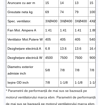
Aruncare cu aer m
15
14
13
15
Greutate neta kg
69
74
79
100
Spec. ventilator.
3XØ400
3XØ400
3XØ400
4XØ400
Fan Mot. Ampere A
1.41
1.41
1.41
1.88
Ventilator Mot.Putere W
405
405
405
540
Dezghețare electrică A
6.8
13.6
13.6
16.4
Dezghețare electrică W
4500
7500
7500
9000
Diametru exterior
5/8
7/8
7/8
7/8
admisie inch
Ieșire OD inch
7/8
1-1/8
1-1/8
1-1/8
* Parametrii de performanță de mai sus se bazează pe
motorul ventilatorului marca ebm. Parametrii de performanță
de mai sus se bazează pe motorul ventilatorului marca ebm.