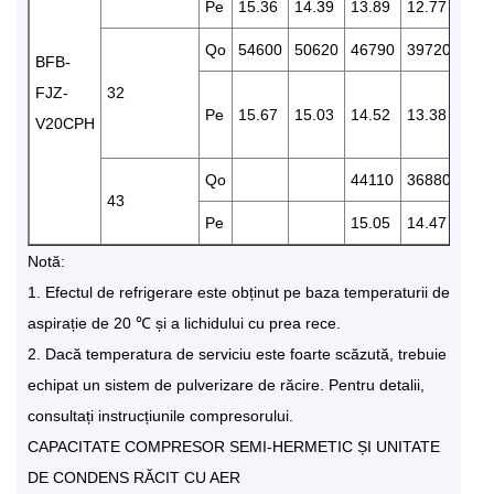
Pe
15.36
14.39
13.89
12.77
11.5
Qo
54600
50620
46790
39720
337
BFB-
FJZ-
32
Pe
15.67
15.03
14.52
13.38
12.
V20CPH
Qo
44110
36880
310
43
Pe
15.05
14.47
13.
Notă:
1. Efectul de refrigerare este obținut pe baza temperaturii de
aspirație de 20 ℃ și a lichidului cu prea rece.
2. Dacă temperatura de serviciu este foarte scăzută, trebuie
echipat un sistem de pulverizare de răcire. Pentru detalii,
consultați instrucțiunile compresorului.
CAPACITATE COMPRESOR SEMI-HERMETIC ȘI UNITATE
DE CONDENS RĂCIT CU AER