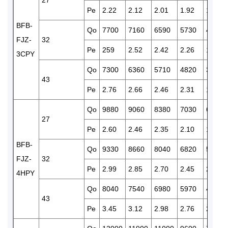
27
Pe
2.22
2.12
2.01
1.92
1.68
BFB-
Qo
7700
7160
6590
5730
4310
FJZ-
32
Pe
259
2.52
2.42
2.26
1.96
3CPY
Qo
7300
6360
5710
4820
3910
43
Pe
2.76
2.66
2.46
2.31
1.99
Qo
9880
9060
8380
7030
6130
27
Pe
2.60
2.46
2.35
2.10
1.97
BFB-
Qo
9330
8660
8040
6820
5550
FJZ-
32
Pe
2.99
2.85
2.70
2.45
2.20
4HPY
Qo
8040
7540
6980
5970
4870
43
Pe
3.45
3.12
2.98
2.76
2.54