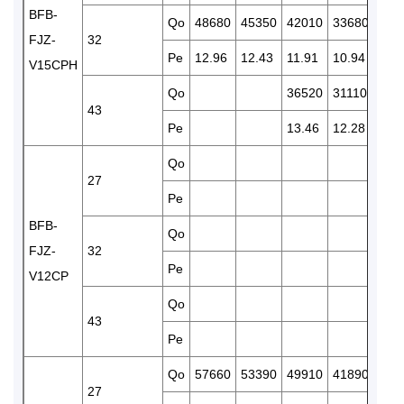
BFB-
Qo
48680
45350
42010
33680
287
FJZ-
32
Pe
12.96
12.43
11.91
10.94
10.
V15CPH
Qo
36520
31110
256
43
Pe
13.46
12.28
11.1
Qo
333
27
Pe
12.
BFB-
Qo
313
FJZ-
32
Pe
13.
V12CP
Qo
43
Pe
Qo
57660
53390
49910
41890
355
27