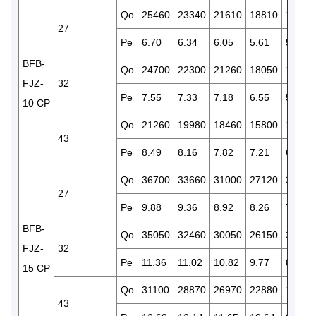
Qo
25460
23340
21610
18810
15800
27
Pe
6.70
6.34
6.05
5.61
5.06
BFB-
Qo
24700
22300
21260
18050
14780
FJZ-
32
Pe
7.55
7.33
7.18
6.55
5.70
10 CP
Qo
21260
19980
18460
15800
12970
43
Pe
8.49
8.16
7.82
7.21
6.66
Qo
36700
33660
31000
27120
22710
27
Pe
9.88
9.36
8.92
8.26
7.42
BFB-
Qo
35050
32460
30050
26150
21160
FJZ-
32
Pe
11.36
11.02
10.82
9.77
8.86
15 CP
Qo
31100
28870
26970
22880
18560
43