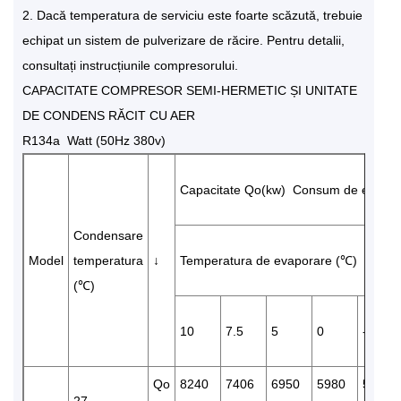
2. Dacă temperatura de serviciu este foarte scăzută, trebuie
echipat un sistem de pulverizare de răcire. Pentru detalii,
consultați instrucțiunile compresorului.
CAPACITATE COMPRESOR SEMI-HERMETIC ȘI UNITATE
DE CONDENS RĂCIT CU AER
R134a Watt (50Hz 380v)
Capacitate Qo(kw) Consum de energi
Condensare
Model
temperatura
↓
Temperatura de evaporare (℃)
(℃)
10
7.5
5
0
-5
Qo
8240
7406
6950
5980
5610