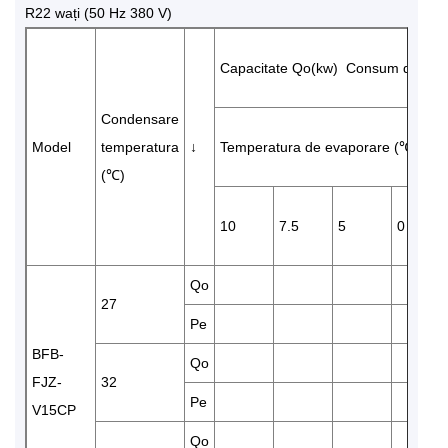
R22 wați (50 Hz 380 V)
Capacitate Qo(kw) Consum de ener
Condensare
Model
temperatura
↓
Temperatura de evaporare (℃)
(℃)
10
7.5
5
0
Qo
27
Pe
BFB-
Qo
FJZ-
32
Pe
V15CP
Qo