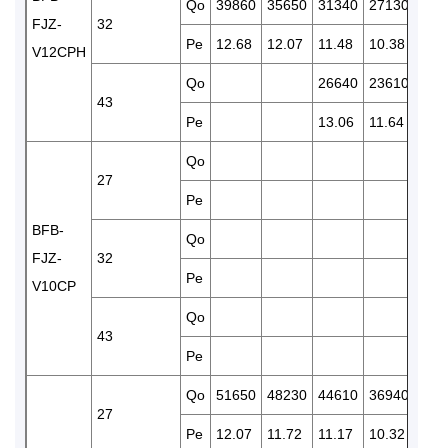
Qo
39860
35650
31340
27130
227
FJZ-
32
Pe
12.68
12.07
11.48
10.38
9.42
V12CPH
Qo
26640
23610
200
43
Pe
13.06
11.64
10.
Qo
273
27
Pe
10.
BFB-
Qo
256
FJZ-
32
Pe
11.5
V10CP
Qo
43
Pe
Qo
51650
48230
44610
36940
308
27
Pe
12.07
11.72
11.17
10.32
8.58