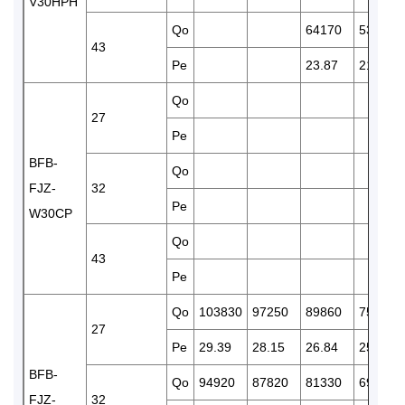
V30HPH
Qo
64170
53830
43
Pe
23.87
21.62
Qo
27
Pe
BFB-
Qo
FJZ-
32
Pe
W30CP
Qo
43
Pe
Qo
103830
97250
89860
75570
27
Pe
29.39
28.15
26.84
25.03
BFB-
Qo
94920
87820
81330
69220
FJZ-
32