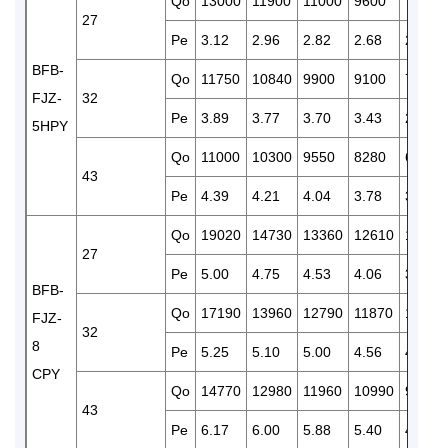
Qo
13000
11900
11000
9600
7820
27
Pe
3.12
2.96
2.82
2.68
2.45
BFB-
Qo
11750
10840
9900
9100
7290
FJZ-
32
Pe
3.89
3.77
3.70
3.43
2.96
5HPY
Qo
11000
10300
9550
8280
6390
43
Pe
4.39
4.21
4.04
3.78
3.21
Qo
19020
14730
13360
12610
11080
27
Pe
5.00
4.75
4.53
4.06
3.16
BFB-
Qo
17190
13960
12790
11870
10290
FJZ-
32
8
Pe
5.25
5.10
5.00
4.56
4.19
CPY
Qo
14770
12980
11960
10990
9080
43
Pe
6.17
6.00
5.88
5.40
4.92