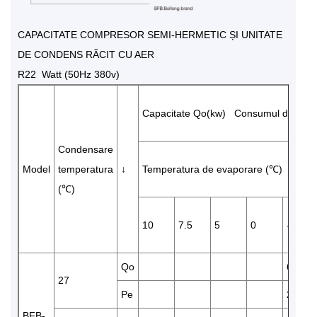
CAPACITATE COMPRESOR SEMI-HERMETIC ȘI UNITATE
DE CONDENS RĂCIT CU AER
R22 Watt (50Hz 380v)
Capacitate Qo(kw) Consumul de ener
Condensare
Model
temperatura
↓
Temperatura de evaporare (℃)
(℃)
10
7.5
5
0
-5
Qo
6880
27
Pe
2.98
BFB-