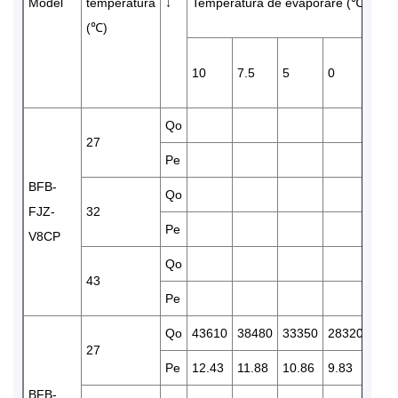
Model
temperatura
↓
Temperatura de evaporare (℃)
(℃)
10
7.5
5
0
-5
Qo
235
27
Pe
9.43
BFB-
Qo
220
FJZ-
32
Pe
9.89
V8CP
Qo
43
Pe
Qo
43610
38480
33350
28320
242
27
Pe
12.43
11.88
10.86
9.83
8.96
BFB-