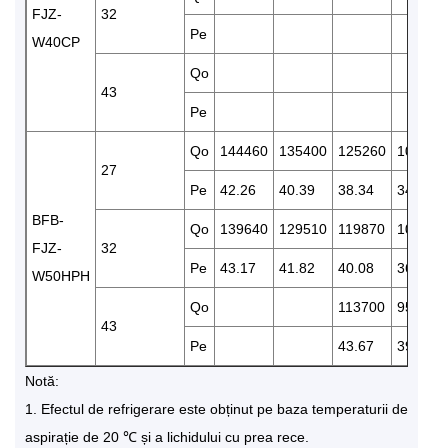
FJZ-
32
Pe
W40CP
Qo
43
Pe
Qo
144460
135400
125260
105490
27
Pe
42.26
40.39
38.34
34.72
BFB-
Qo
139640
129510
119870
102120
FJZ-
32
Pe
43.17
41.82
40.08
36.38
W50HPH
Qo
113700
95580
43
Pe
43.67
39.77
Notă:
1. Efectul de refrigerare este obținut pe baza temperaturii de
aspirație de 20 ℃ și a lichidului cu prea rece.