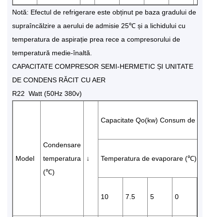
Notă: Efectul de refrigerare este obținut pe baza gradului de
supraîncălzire a aerului de admisie 25℃ și a lichidului cu
temperatura de aspirație prea rece a compresorului de
temperatură medie-înaltă.
CAPACITATE COMPRESOR SEMI-HERMETIC ȘI UNITATE
DE CONDENS RĂCIT CU AER
R22 Watt (50Hz 380v)
Capacitate Qo(kw) Consum de energi
Condensare
Model
temperatura
↓
Temperatura de evaporare (℃)
(℃)
10
7.5
5
0
-5