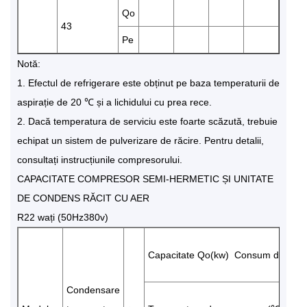
Qo
1532
43
Pe
8.47
Notă:
1. Efectul de refrigerare este obținut pe baza temperaturii de
aspirație de 20 ℃ și a lichidului cu prea rece.
2. Dacă temperatura de serviciu este foarte scăzută, trebuie
echipat un sistem de pulverizare de răcire. Pentru detalii,
consultați instrucțiunile compresorului.
CAPACITATE COMPRESOR SEMI-HERMETIC ȘI UNITATE
DE CONDENS RĂCIT CU AER
R22 wați (50Hz380v)
Capacitate Qo(kw) Consum de ener
Condensare